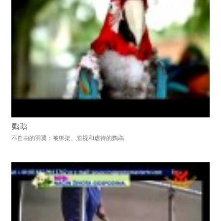
鹦鹉
不自由的羽翼：被绑架、忽视和虐待的鹦鹉