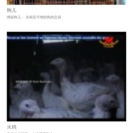
狗儿
绑架狗儿： 东南亚可憎的狗肉交易
火鸡