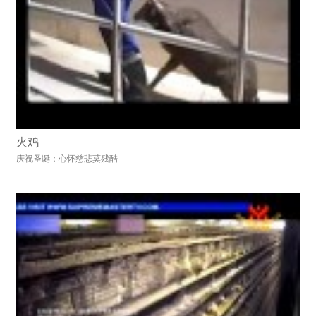
火鸡
庆祝圣诞：心怀慈悲莫残酷